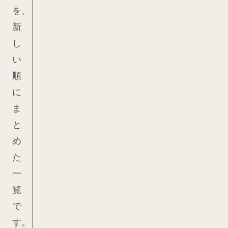
を、
新
し
い
順
に
ま
と
め
た
一
覧
で
す。