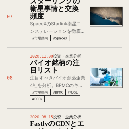
スターリンクの
保存技術が移植医療にもた
衛星事情と交換
らす革新的インパクトを実
頻度
07
証。
SpaceXのStarlink衛星コ
ンステレーションを徹底分
析。計1万2,000基の衛星
#市場動向
#SpaceX
運用計画、LEO軌道での5
年寿命、年間2,400基の交
2020.11.08
投資・企業分析
換コスト、Falcon
バイオ銘柄の注
9/Heavyの打ち上げ能力、
目リスト
競合OneWeb・Amazon
注目すべきバイオ創薬企業
08
Kuiperとの比較まで詳細解
4社を分析。BPMCのキナ
説。
ーゼ阻害剤、MDGLの
#市場動向
#BPMC
#MDGL
#FGEN
NASH治療薬、FGENの慢
性腕臓病治療薬、XLRNの
粧液病治療薬など、各社の
2020.08.15
投資・企業分析
FastlyのCDNとエ
パイプラインと市場機会を