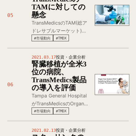
TAMに対しての
業の役割と合わせて理解。
懸念
05
TransMedicsのTAM(総ア
ドレサブルマーケット)に
対する批判的分析。肍臓市
#市場動向
#TMDX
場の競合状況、OrganOx
やXVIVOなど競合企業の存
2021.03.17
投資・企業分析
在、市場参入障壁や現実的
腎臓移植が全米3
な成長可能性について投資
位の病院、
家視点で深堀り。
TransMedics製品
06
の導入を評価
Tampa General Hospital
がTransMedicsのOrgan
Care System(OCS)導入で
#市場動向
#TMDX
全米腸臓移植3位を達成。
611件の固形臓器移植で歴
2021.02.13
投資・企業分析
史上最多記録を更新。常温