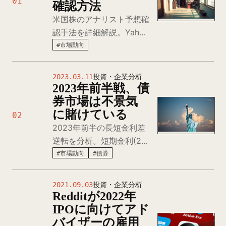
01
確認方法
米国株のアナリスト予想確
認手法を詳細解説。Yahoo
FinanceのAnalysisページ
#市場動向
とZacksのDetailed
Earnings Estimatesの見
2023.03.11
投資・企業分析
方、EPS・売上予想の読み
2023年前半戦、債
取り、市場コンセンサスの
券市場は不景気
限界と投資判断への活用方
に賭けている
02
法。
2023年前半の長短金利差
逆転を分析。短期金利(2年
物)4.5%、長期金利(10年
#市場動向
#債券
物)3.7%で逆イールド発
生。債券市場が景気後退を
2021.09.03
投資・企業分析
予想し、投資家にとっての
Redditが2022年
危険信号となる理由を詳細
IPOに向けてアド
解説。
バイザーの雇用