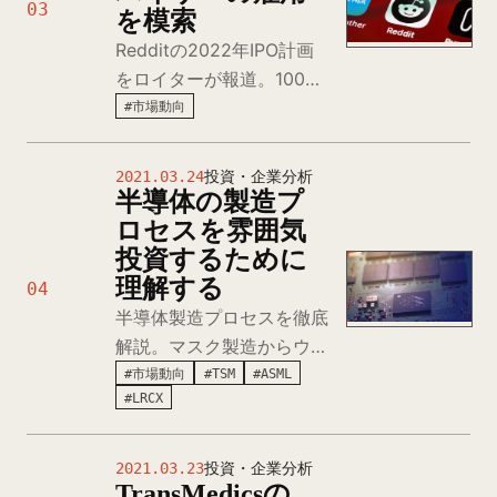
03
を模索
Redditの2022年IPO計画
をロイターが報道。100億
ドル評価から150億ドル以
#市場動向
上を目指しアドバイザー採
用を開始。MEME株熱狂で
2021.03.24
投資・企業分析
ユーザー数急増、Q2広告
半導体の製造プ
収益1億ドルで前年同朑3
ロセスを雰囲気
倍成長を達成。
投資するために
理解する
04
半導体製造プロセスを徹底
解説。マスク製造からウェ
ハ製造、前工程(成膜・露
#市場動向
#TSM
#ASML
#LRCX
光・エッチング・イオン注
入)、後工程(ダイシング・
パッケージング)まで、
2021.03.23
投資・企業分析
TransMedicsの
ASMLやTSMCなど主要企