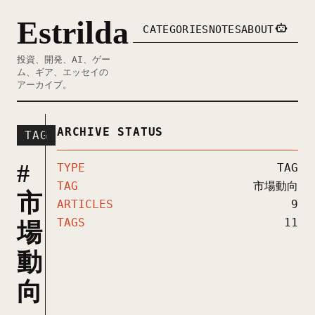
Estrilda
CATEGORIES
NOTES
ABOUT
投資、開発、AI、ゲー
ム、ギア、エッセイの
アーカイブ。
ARCHIVE STATUS
TAG
#
TYPE
TAG
TAG
市場動向
市
ARTICLES
9
TAGS
11
場
動
向