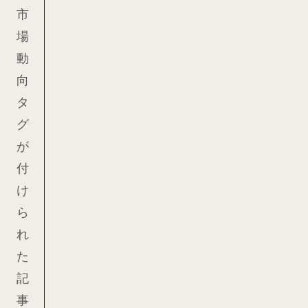
市
場
動
向
タ
グ
が
付
け
ら
れ
た
記
事