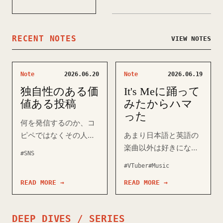
RECENT NOTES
VIEW NOTES
Note
2026.06.20
Note
2026.06.19
独自性のある価
It's Meに踊って
値ある投稿
みたからハマ
った
何を発信するのか、コ
ピペではなくその人で
あまり日本語と英語の
あることの独自性を意
楽曲以外は好きになる
#SNS
識したい。 具体的にど
ことがないのだけれ
#VTuber
#Music
こが気になったのか/学
ど、韓国のアイドルグ
READ MORE →
READ MORE →
びになったのか。 理
ループILLITの「It's
由、なぜそう思ったの
Me」という曲を最近よ
か。 価値観、自分にと
く聴いている。 にじさ
DEEP DIVES / SERIES
って何を意味するか。
んじの倉持めるととい