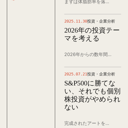
まずは体脂肪率を落とすことを優先し、Tシャツの似合う姿を目指しつつ登山のための足腰を鍛えるプラン。
2025.11.30
投資・企業分析
2026年の投資テー
マを考える
2026年からの数年間はAIという頭脳を支えるためのインフラを作り変える技術領域に投資妙味があるのではないでしょうか。
2025.07.21
投資・企業分析
S&P500に勝てな
い、それでも個別
株投資がやめられ
ない
完成されたアートを買い集めるのをやめて、自ら価値を「育てる」プロデューサーに転身する意識を持つことで、個別株投資のパフォーマンスがインデックス投資を凌駕するようになるかもしれない。