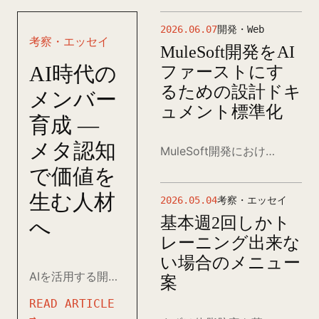
2026.06.07
開発・Web
考察・エッセイ
MuleSoft開発をAI
AI時代の
ファーストにす
るための設計ドキ
メンバー
ュメント標準化
育成 —
メタ認知
MuleSoft開発におけるAIファーストな設計ドキュメント管理方針を、README、AGENTS.md、design-index.yaml、RAMLの役割分担から整理します。
で価値を
生む人材
2026.05.04
考察・エッセイ
基本週2回しかト
へ
レーニング出来な
い場合のメニュー
AIを活用する開発・運用環境でチームに求められるスキルと、メタ認知を高めるためのフェーズ別チェックリストを提案する。
案
READ ARTICLE
→