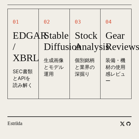
うVTuberが投稿してい
たショート動画にて、
01
02
03
04
ピンと伸ばした足で地
面をぺしぺし叩いてい
EDGAR
Stable
Stock
Gear
る姿がなんだか頭に残
/
Diffusion
Analysis
Review
って、それがきっかけ
で...
XBRL
生成画像
個別銘柄
装備・機
とモデル
と業界の
材の使用
SEC書類
運用
深掘り
感レビュ
とAPIを
ー
読み解く
Estrilda