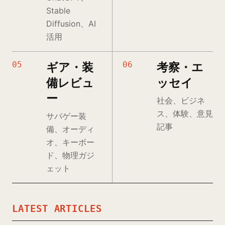
Stable
Diffusion、AI
活用
05
06
ギア・装
考察・エ
備レビュ
ッセイ
ー
社会、ビジネ
ス、体験、意見
サバゲー装
記事
備、オーディ
オ、キーボー
ド、物理ガジ
ェット
LATEST ARTICLES