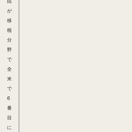
院
が
移
植
分
野
で
全
米
で
6
番
目
に