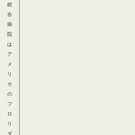
総
合
病
院
は
ア
メ
リ
カ
の
フ
ロ
リ
ダ