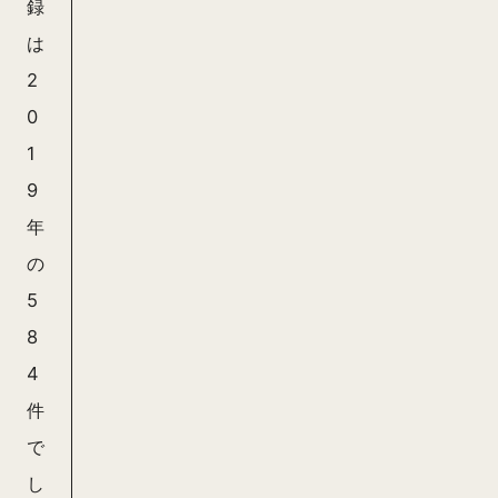
録
は
2
0
1
9
年
の
5
8
4
件
で
し