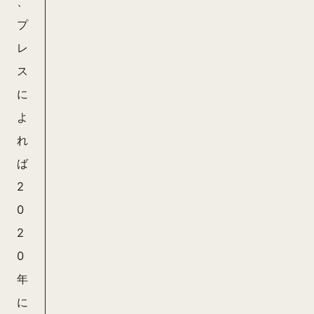
、
プ
レ
ス
に
よ
れ
ば
2
0
2
0
年
に