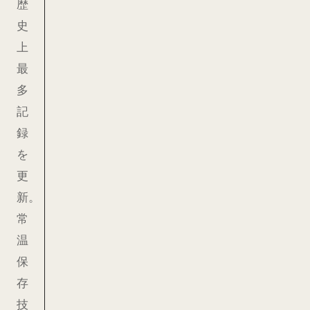
歴
史
上
最
多
記
録
を
更
新。
常
温
保
存
技