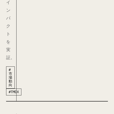
イ
ン
パ
ク
ト
を
実
証。
#
市
場
動
向
#TMDX