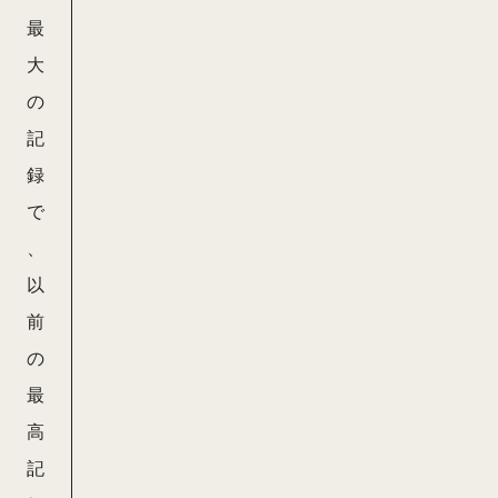
最
大
の
記
録
で
、
以
前
の
最
高
記