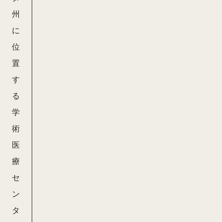
州
に
位
置
す
る
学
術
医
療
セ
ン
タ