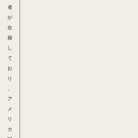
者
が
在
籍
し
て
お
り
、
ア
メ
リ
カ