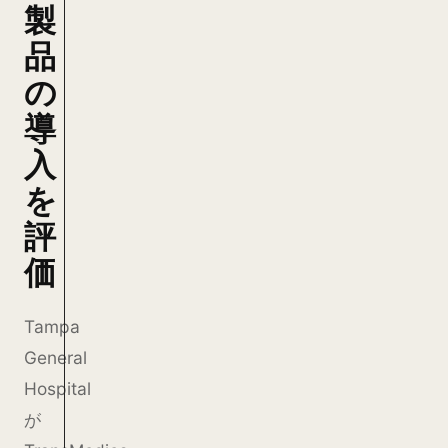
製
品
の
導
入
を
評
価
Tampa
General
Hospital
が