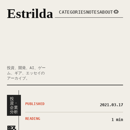
Estrilda
CATEGORIES
NOTES
ABOUT
投資、開発、AI、ゲー
ム、ギア、エッセイの
アーカイブ。
投
資・
PUBLISHED
2021.03.17
企業
分析
READING
1 min