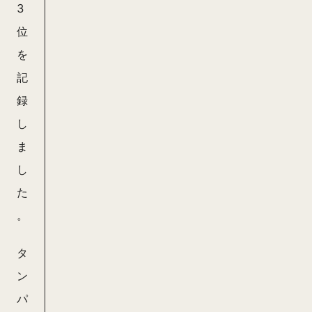
3
位
を
記
録
し
ま
し
た
。
タ
ン
パ