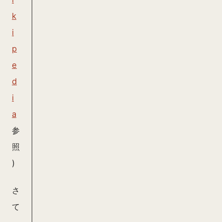
k
i
p
e
d
i
a
参
照
)
さ
て