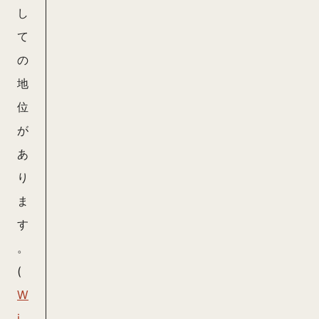
し
て
の
地
位
が
あ
り
ま
す
。
(
W
i