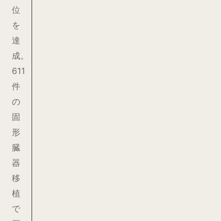
位
を
達
成。
611
件
の
固
形
臓
器
移
植
で