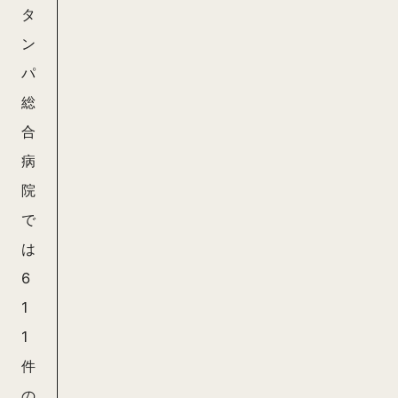
タ
ン
パ
総
合
病
院
で
は
6
1
1
件
の