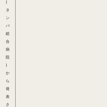
(
タ
ン
パ
総
合
病
院
)
か
ら
発
表
さ