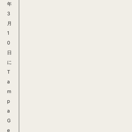
年
3
月
1
0
日
に
T
a
m
p
a
G
e