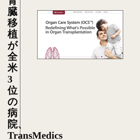
腎
臓
移
植
が
全
米
3
位
の
病
院、
TransMedics