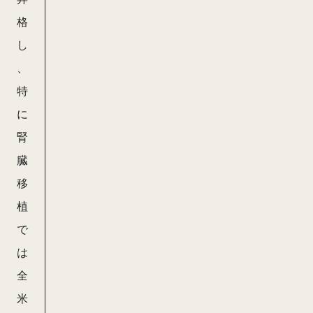
格
し
、
特
に
腎
臓
移
植
で
は
全
米