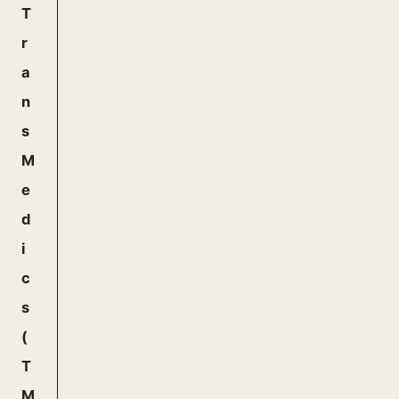
T
r
a
n
s
M
e
d
i
c
s
(
T
M