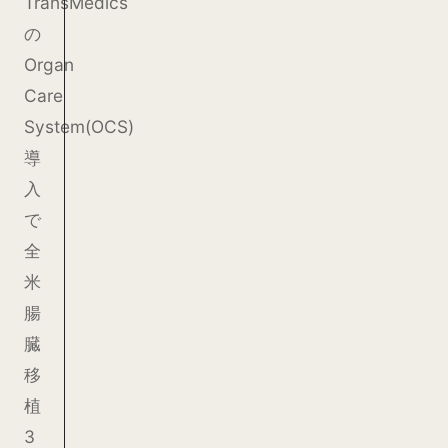
TransMedics
の
Organ
Care
System(OCS)
導
入
で
全
米
腸
臓
移
植
3