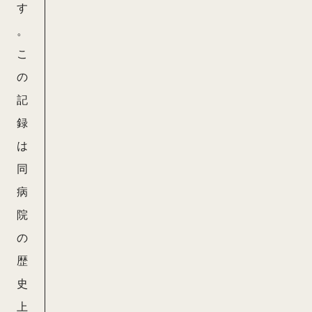
す
。
こ
の
記
録
は
同
病
院
の
歴
史
上