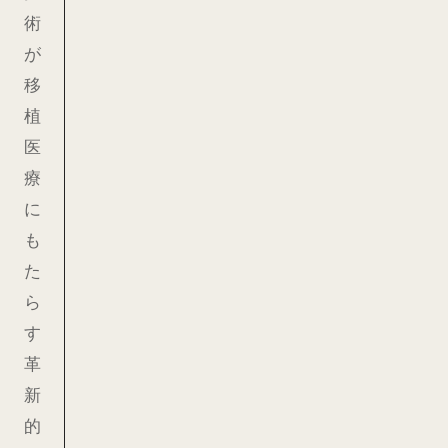
術
が
移
植
医
療
に
も
た
ら
す
革
新
的