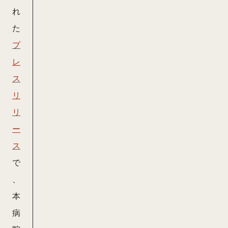
れ
た
プ
レ
ス
リ
リ
ー
ス
で
、
本
病