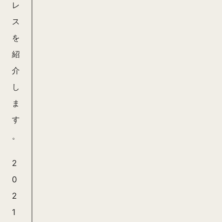
レ
ス
を
紹
介
し
ま
す
。
2
0
2
1