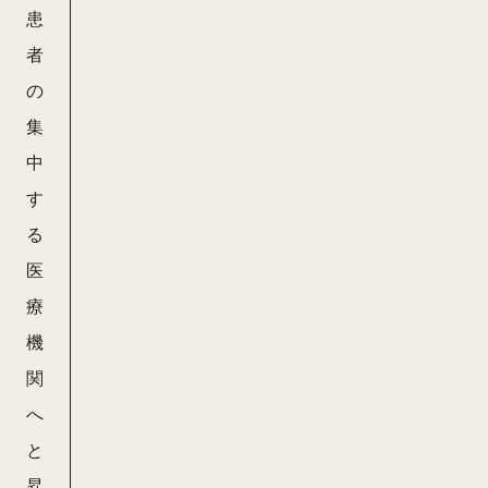
患
者
の
集
中
す
る
医
療
機
関
へ
と
昇