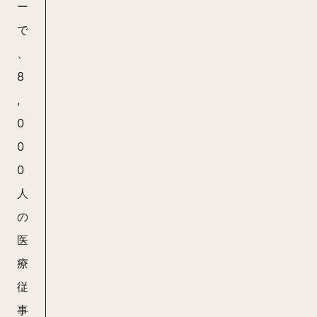
ー
で
、
8
,
0
0
0
人
の
医
療
従
事