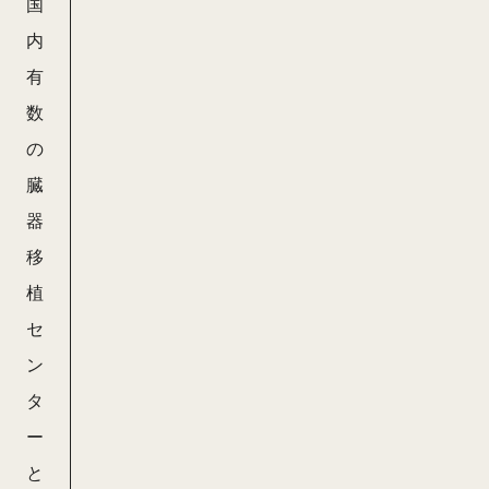
国
内
有
数
の
臓
器
移
植
セ
ン
タ
ー
と