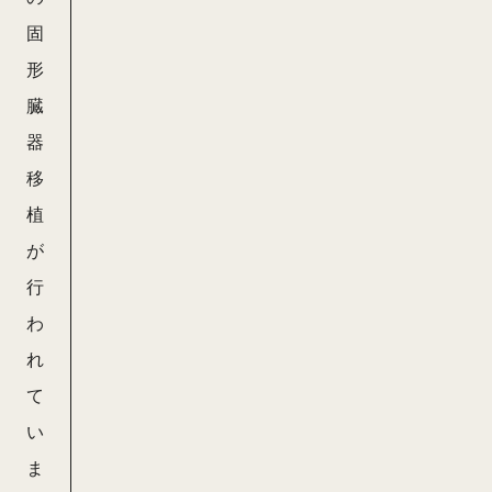
固
形
臓
器
移
植
が
行
わ
れ
て
い
ま