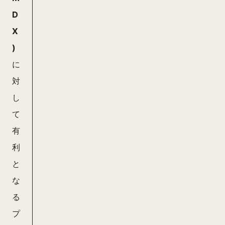
D
X
)
に
対
し
て
有
利
と
な
る
プ