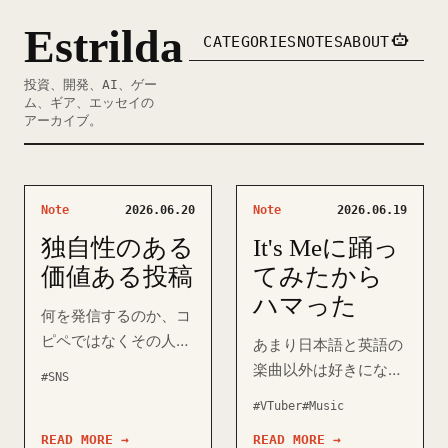
Estrilda
CATEGORIES
NOTES
ABOUT
投資、開発、AI、ゲー
ム、ギア、エッセイの
アーカイブ。
Note
2026.06.20
Note
2026.06.19
独自性のある
It's Meに踊っ
価値ある投稿
てみたから
ハマった
何を発信するのか、コ
ピペではなくその人で
あまり日本語と英語の
あることの独自性を意
楽曲以外は好きになる
#SNS
識したい。 具体的にど
ことがないのだけれ
#VTuber
#Music
こが気になったのか/
ど、韓国のアイドルグ
学びになったのか。 理
READ MORE →
READ MORE →
ループILLITの「It's