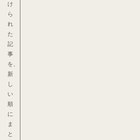
け
ら
れ
た
記
事
を、
新
し
い
順
に
ま
と