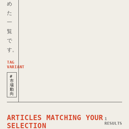
め
た
一
覧
で
す。
TAG
VARIANT
#
市
場
動
向
ARTICLES MATCHING YOUR
1
RESULTS
SELECTION