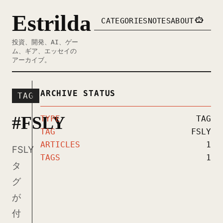
Estrilda
CATEGORIES
NOTES
ABOUT
投資、開発、AI、ゲー
ム、ギア、エッセイの
アーカイブ。
ARCHIVE STATUS
TAG
#FSLY
TYPE
TAG
TAG
FSLY
ARTICLES
1
FSLY
TAGS
1
タ
グ
が
付