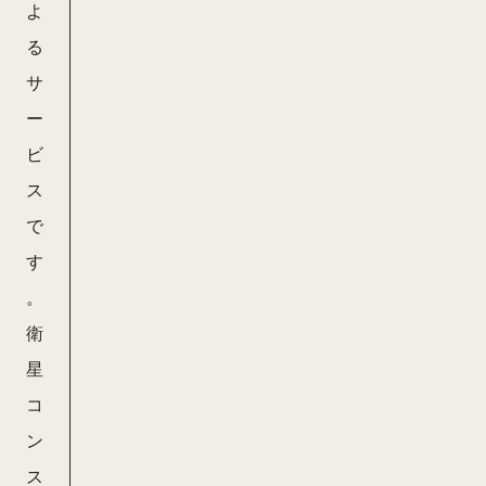
よ
る
サ
ー
ビ
ス
で
す
。
衛
星
コ
ン
ス