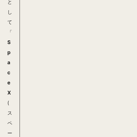
と
し
て
「
S
p
a
c
e
X
(
ス
ペ
ー