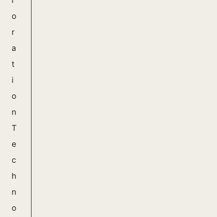
l
o
r
a
t
i
o
n
T
e
c
h
n
o