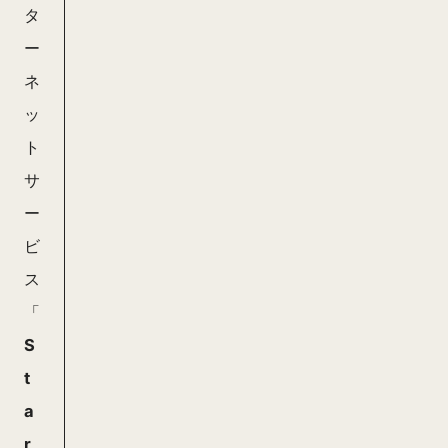
タ
ー
ネ
ッ
ト
サ
ー
ビ
ス
「
S
t
a
r