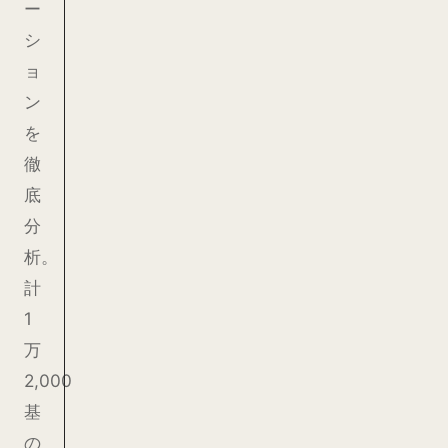
ー
シ
ョ
ン
を
徹
底
分
析。
計
1
万
2,000
基
の