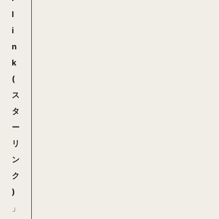
l
i
n
k
(
ス
タ
ー
リ
ン
ク
)
」