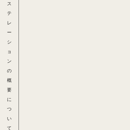
ス
テ
レ
ー
シ
ョ
ン
の
概
要
に
つ
い
て