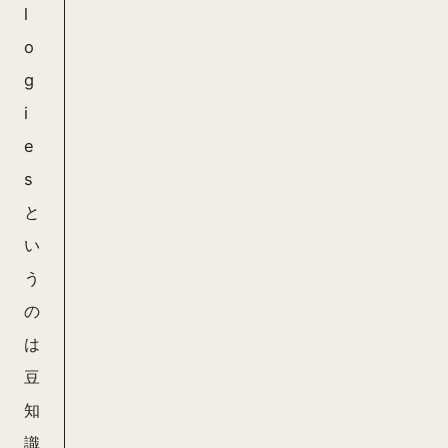
l
o
g
i
e
s
と
い
う
の
は
豆
知
識