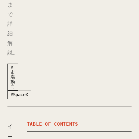
ま
で
詳
細
解
説。
#
市
場
動
向
#SpaceX
TABLE OF CONTENTS
イ
ー