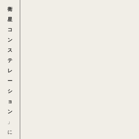
衛
星
コ
ン
ス
テ
レ
ー
シ
ョ
ン
」
に