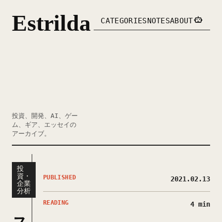
Estrilda
CATEGORIES
NOTES
ABOUT
投資、開発、AI、ゲー
ム、ギア、エッセイの
アーカイブ。
投
資・
PUBLISHED
2021.02.13
企業
分析
READING
4 min