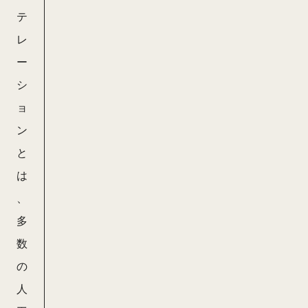
テ
レ
ー
シ
ョ
ン
と
は
、
多
数
の
人