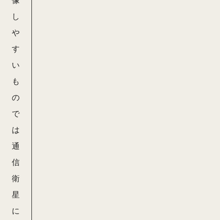
像
し
や
す
い
も
の
で
は
通
信
衛
星
に