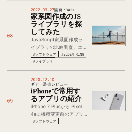
定して白雪姫のあらすじを
2022.03.27
開発・Web
語らせ、AI の人格表現能
家系図作成のJS
力を検証。
ライブラリを探
してみた
08
JavaScript家系図作成ラ
イブラリの比較調査。エル
デンリング登場人物の関係
#ソフトウェア
#ELDEN RING
#ライブラリ
図作成のため、
kingraph、dTree、D3、
有償のBALKAN
2020.12.10
ギア・装備レビュー
FamilyTreeJSとGoJSを検
iPhoneで常用す
証し選定した経験談。
るアプリの紹介
09
iPhone 7 Plusから Pixel
4aに機種変更前のアプリ
環境記録。Kindle、
#ソフトウェア
Buncho、YouTube