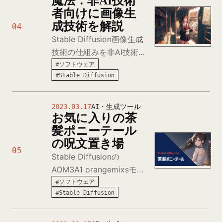
魔法：非AI技術
者向けに画像生
成技術を解説
04
Stable Diffusion画像生成
技術の仕組みを非AI技術者
向けに解説。拡散モデル、
#ソフトウェア
#Stable Diffusion
ノイズ除去、条件付きモデ
ル、学習プロセスまで、AI
がテキストから画像を生成
2023.03.17
AI・生成ツール
お気に入りの茶
する魔法の原理を分かりや
髪ポニーテール
すく説明。
の呪文置き場
05
Stable Diffusionの
AOM3A1 orangemixsモデ
ルで生成した茶髪ポニーテ
#ソフトウェア
#Stable Diffusion
ール女性キャラクターのプ
ロンプト集。怒り、困惑、
涙など感情表現豊かなアニ