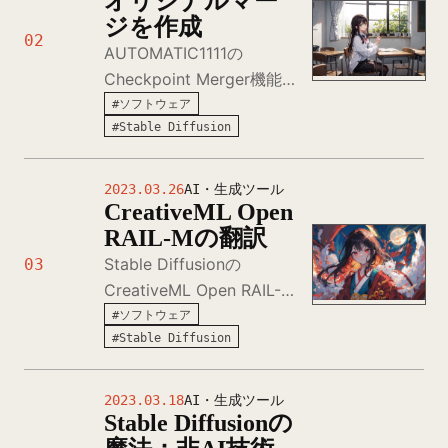
オリジナルマー
ジを作成
02
AUTOMATIC1111の
Checkpoint Merger機能
で簡単モデルマージ。
#ソフトウェア
#Stable Diffusion
viewer-mixとMeinaPastel
を組み合わせて
EstrildaMixを作成。異な
2023.03.26
AI・生成ツール
CreativeML Open
る比率でのマージ結果比較
RAIL-Mの翻訳
と実践的な手順を解説。
Stable Diffusionの
03
CreativeML Open RAIL-M
ライセンス日本語翻訳。知
#ソフトウェア
#Stable Diffusion
的財産権、使用制限、配布
条件、責任範囲まで、AIモ
デル利用で押さえるべき法
2023.03.18
AI・生成ツール
Stable Diffusionの
的要件を詳細解説。