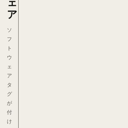
ェ
ア
ソ
フ
ト
ウ
ェ
ア
タ
グ
が
付
け