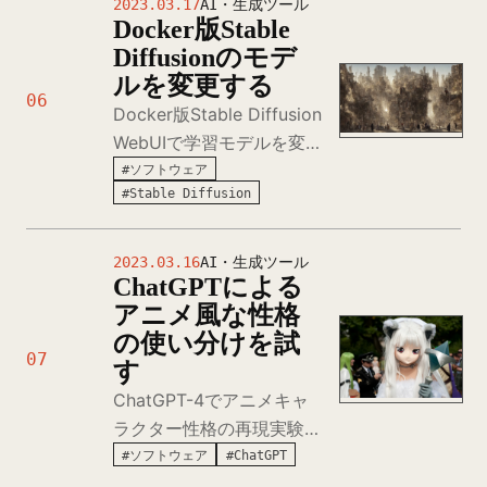
2023.03.17
AI・生成ツール
Docker版Stable
メイラストの呪文と生成パ
Diffusionのモデ
ラメータを公開。
ルを変更する
06
Docker版Stable Diffusion
WebUIで学習モデルを変
更する方法。Hugging
#ソフトウェア
#Stable Diffusion
Faceからのモデル入手か
らdata/StableDiffusionフ
ォルダへの配置まで、カス
2023.03.16
AI・生成ツール
ChatGPTによる
タムモデル導入の基本手
アニメ風な性格
順。
の使い分けを試
07
す
ChatGPT-4でアニメキャ
ラクター性格の再現実験。
ツンデレ、ドジっ子、クー
#ソフトウェア
#ChatGPT
デレ、ヤンデレの特徴を指