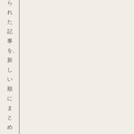
ら
れ
た
記
事
を、
新
し
い
順
に
ま
と
め