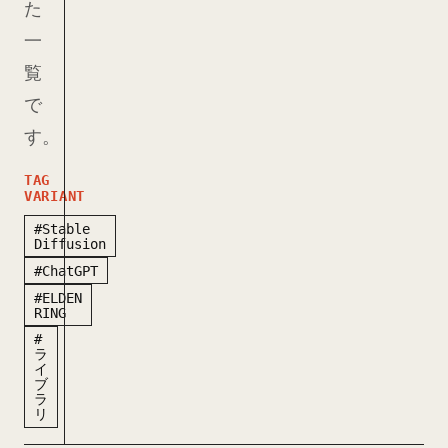
た
一
覧
で
す。
TAG
VARIANT
#Stable
Diffusion
#ChatGPT
#ELDEN
RING
#
ラ
イ
ブ
ラ
リ