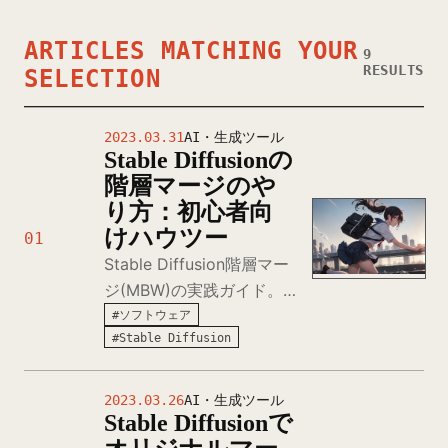
ARTICLES MATCHING YOUR
9
RESULTS
SELECTION
2023.03.31
AI・生成ツール
Stable Diffusionの
階層マージのや
り方：初心者向
けハウツー
01
Stable Diffusion階層マー
ジ(MBW)の実践ガイド。
AUTOMATIC1111のsd-
#ソフトウェア
#Stable Diffusion
webui-supermerger拡張
を使い、U-Netの25層そ
れぞれに重み付けしてオリ
2023.03.26
AI・生成ツール
Stable Diffusionで
ジナルモデルを作成する詳
細手順。