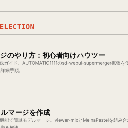
ELECTION
nの階層マージのやり方：初心者向けハウツー
の実践ガイド。AUTOMATIC1111のsd-webui-supermerge
る詳細手順。
オリジナルマージを作成
erger機能で簡単モデルマージ。viewer-mixとMeinaPastelを組み
手順を解説。