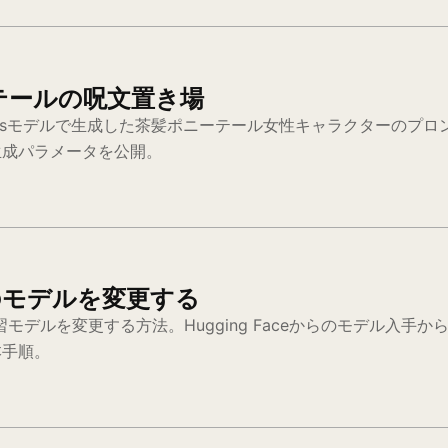
テールの呪文置き場
1 orangemixsモデルで生成した茶髪ポニーテール女性キャラクタ
生成パラメータを公開。
usionのモデルを変更する
bUIで学習モデルを変更する方法。Hugging Faceからのモデル入手からdat
本手順。