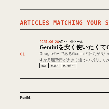
ARTICLES MATCHING YOUR S
2025.06.26
AI・生成ツール
Geminiを安く使いたくてGo
GoogleのAIであるGeminiの評判が良い
01
すが月額費用が大きく違うので試して
#AI
#GOOG
#Gemini
Estrilda