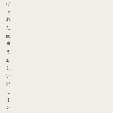
け
ら
れ
た
記
事
を、
新
し
い
順
に
ま
と