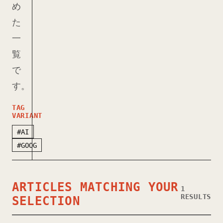
め
た
一
覧
で
す。
TAG
VARIANT
#AI
#GOOG
ARTICLES MATCHING YOUR
1
RESULTS
SELECTION