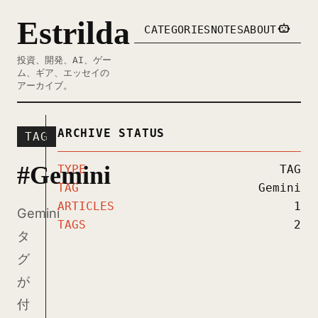
Estrilda
CATEGORIES
NOTES
ABOUT
投資、開発、AI、ゲー
ム、ギア、エッセイの
アーカイブ。
ARCHIVE STATUS
TAG
#Gemini
TYPE
TAG
TAG
Gemini
ARTICLES
1
Gemini
TAGS
2
タ
グ
が
付