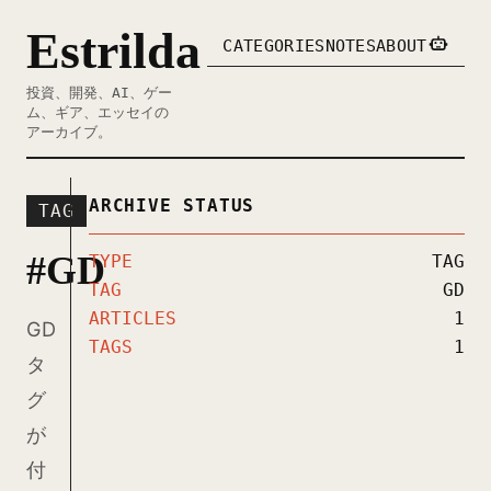
Estrilda
CATEGORIES
NOTES
ABOUT
投資、開発、AI、ゲー
ム、ギア、エッセイの
アーカイブ。
ARCHIVE STATUS
TAG
#GD
TYPE
TAG
TAG
GD
ARTICLES
1
GD
TAGS
1
タ
グ
が
付