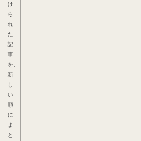
け
ら
れ
た
記
事
を、
新
し
い
順
に
ま
と