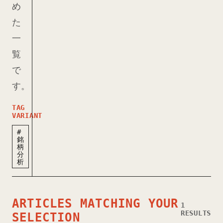
め
た
一
覧
で
す。
TAG
VARIANT
#
銘
柄
分
析
ARTICLES MATCHING YOUR
1
RESULTS
SELECTION