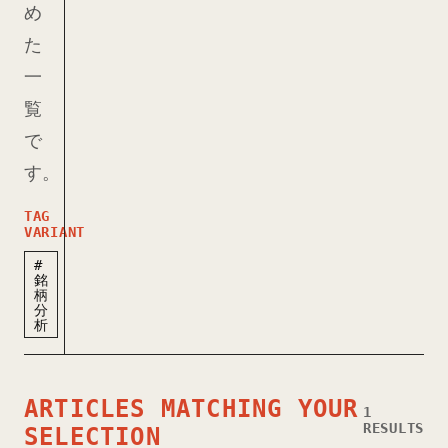
め
た
一
覧
で
す。
TAG
VARIANT
#
銘
柄
分
析
ARTICLES MATCHING YOUR
1
RESULTS
SELECTION