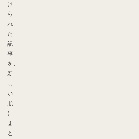
け
ら
れ
た
記
事
を、
新
し
い
順
に
ま
と