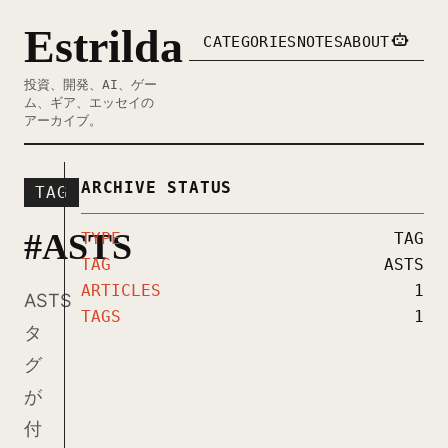
Estrilda
CATEGORIES
NOTES
ABOUT
投資、開発、AI、ゲー
ム、ギア、エッセイの
アーカイブ。
ARCHIVE STATUS
TAG
#ASTS
TYPE
TAG
TAG
ASTS
ARTICLES
1
ASTS
TAGS
1
タ
グ
が
付