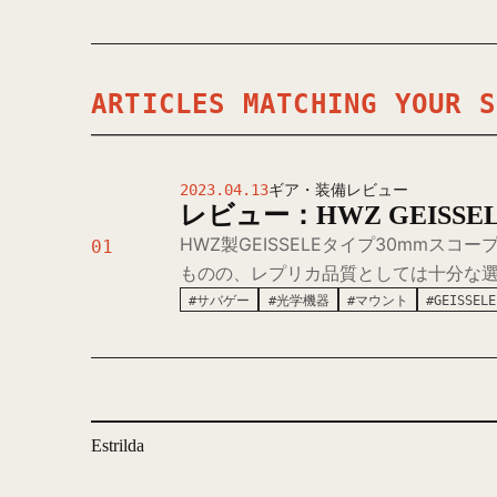
ARTICLES MATCHING YOUR S
2023.04.13
ギア・装備レビュー
レビュー：HWZ GEISS
HWZ製GEISSELEタイプ30mmス
01
ものの、レプリカ品質としては十分な
#サバゲー
#光学機器
#マウント
#GEISSELE
Estrilda