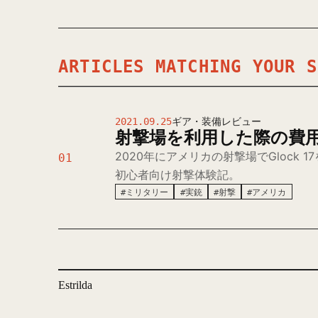
ARTICLES MATCHING YOUR S
2021.09.25
ギア・装備レビュー
射撃場を利用した際の費
2020年にアメリカの射撃場でGlock
01
初心者向け射撃体験記。
#ミリタリー
#実銃
#射撃
#アメリカ
Estrilda