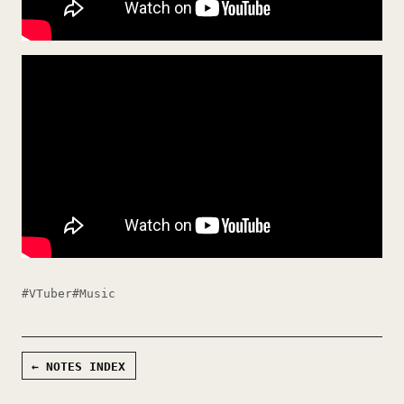
#VTuber
#Music
← NOTES INDEX