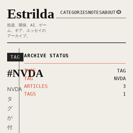
Estrilda
CATEGORIES
NOTES
ABOUT
投資、開発、AI、ゲー
ム、ギア、エッセイの
アーカイブ。
ARCHIVE STATUS
TAG
#NVDA
TYPE
TAG
TAG
NVDA
ARTICLES
3
NVDA
TAGS
1
タ
グ
が
付