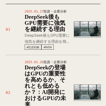
2025.01.27
投資・企業分析
DeepSeek後も
GPU需要に強気
を継続する理由
01
DeepSeek後もGPU需要に
強気を継続する理由を簡潔
にまとめた追加考察。
#投資戦略
#NVDA
CUDA+GPUの汎用性・ス
ケーラビリティ・エコシス
2025.01.26
投資・企業分析
テム優位性、合成データ需
DeepSeekの登場
要増加、AGI開発に必要な
はGPUの重要性
超大型クラスターなどから
を高めるか、そ
絶対的需要増加を予測。
れとも低める
か？：AI開発に
02
おけるGPUの未
来