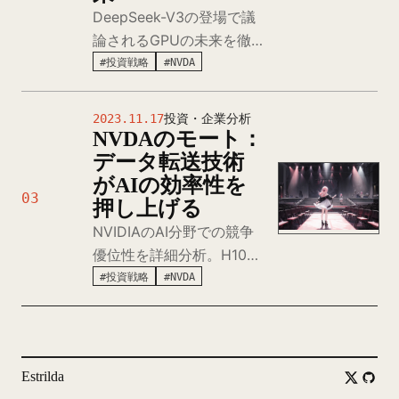
DeepSeek-V3の登場で議
論されるGPUの未来を徹
底分析。わずか2,000個
#投資戦略
#NVDA
H800 GPUでGPT-4o相当
性能を達成したインパク
2023.11.17
投資・企業分析
ト、「GPU不要論」と
NVDAのモート：
「CUDA+GPU優位性論」
データ転送技術
を比較検討。AIアルゴリズ
がAIの効率性を
03
ム進化期におけるGPUの
押し上げる
絶対的需要増加を結論付
NVIDIAのAI分野での競争
け。
優位性を詳細分析。H100
GPUの演算能力だけでな
#投資戦略
#NVDA
く、
NVLink&NVSwitch+Infiniband
で実現する革新的データ転
送技術がAIトレーニング効
Estrilda
率を圧倒的に向上させ競合