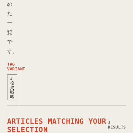
め
た
一
覧
で
す。
TAG
VARIANT
#
投
資
戦
略
ARTICLES MATCHING YOUR
3
RESULTS
SELECTION