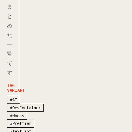
ま
と
め
た
一
覧
で
す。
TAG
VARIANT
#AI
#DevContainer
#Hooks
#Prettier
#textlint