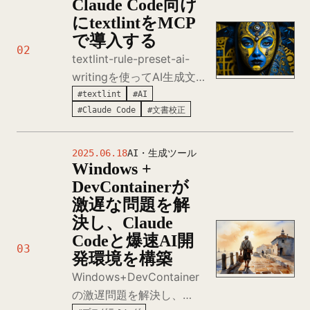
Claude Code向け
自動化しましょう。
にtextlintをMCP
で導入する
02
textlint-rule-preset-ai-
writingを使ってAI生成文
章の機械的な表現を検出・
#textlint
#AI
#Claude Code
#文書校正
改善し、より自然で読みや
すいブログ記事を作成する
方法をClaude Codeベー
2025.06.18
AI・生成ツール
Windows +
スで解説します。
DevContainerが
激遅な問題を解
決し、Claude
Codeと爆速AI開
03
発環境を構築
Windows+DevContainer
の激遅問題を解決し、