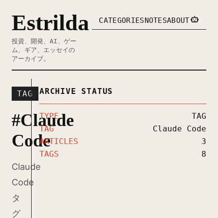
Estrilda
CATEGORIES
NOTES
ABOUT
投資、開発、AI、ゲー
ム、ギア、エッセイの
アーカイブ。
ARCHIVE STATUS
TAG
#Claude
TYPE
TAG
TAG
Claude Code
Code
ARTICLES
3
TAGS
8
Claude
Code
タ
グ