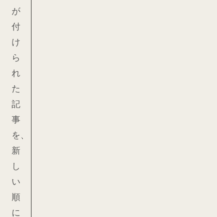
が
付
け
ら
れ
た
記
事
を、
新
し
い
順
に