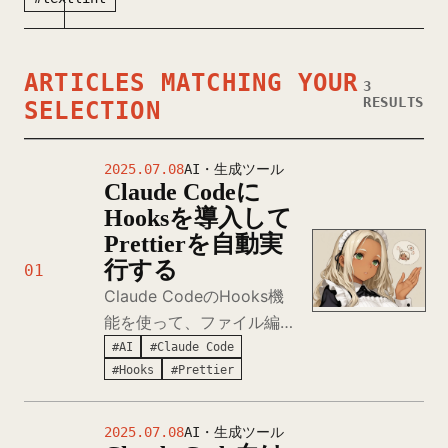
ARTICLES MATCHING YOUR
3
RESULTS
SELECTION
2025.07.08
AI・生成ツール
Claude Codeに
Hooksを導入して
Prettierを自動実
行する
01
Claude CodeのHooks機
能を使って、ファイル編集
後に自動的にPrettierを実
#AI
#Claude Code
#Hooks
#Prettier
行する方法を解説します。
PostToolUseフックを活用
してコードフォーマットを
2025.07.08
AI・生成ツール