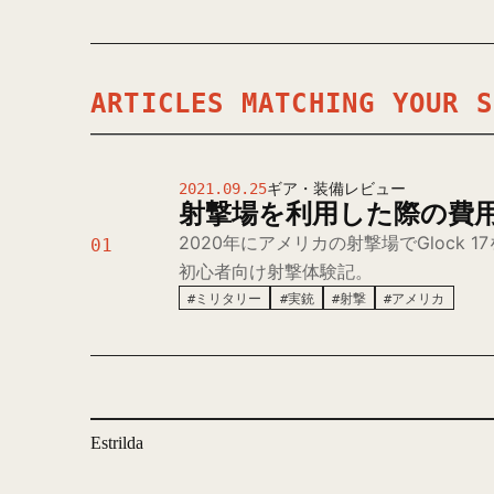
ARTICLES MATCHING YOUR S
2021.09.25
ギア・装備レビュー
射撃場を利用した際の費
2020年にアメリカの射撃場でGlock
01
初心者向け射撃体験記。
#ミリタリー
#実銃
#射撃
#アメリカ
Estrilda