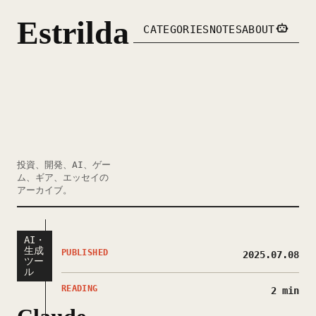
Estrilda
CATEGORIES
NOTES
ABOUT
投資、開発、AI、ゲー
ム、ギア、エッセイの
アーカイブ。
AI・
生成
PUBLISHED
2025.07.08
ツー
ル
READING
2 min