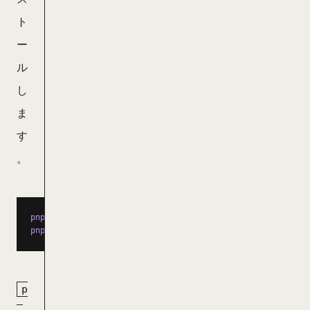
ト
ー
ル
し
ま
す
。
pnpm
 add
 -D
 -w
 textlint
 @textlint-ja/textlint-rule-preset
pnpm
 install
p