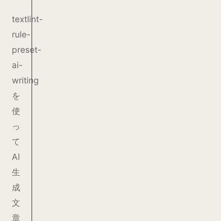
textlint-
rule-
preset-
ai-
writing
を
使
っ
て
AI
生
成
文
章