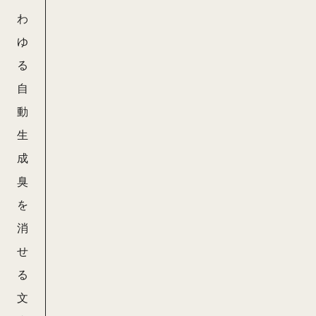
わ
ゆ
る
自
動
生
成
臭
を
消
せ
る
文