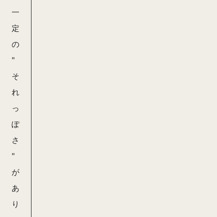
一
定
の
"
そ
れ
っ
ぽ
さ
"
が
あ
り