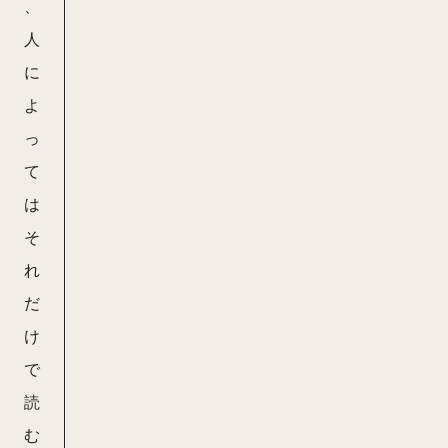
、
人
に
よ
っ
て
は
そ
れ
だ
け
で
読
む