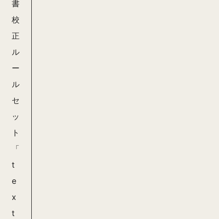
書
校
正
ル
ー
ル
セ
ッ
ト
「
t
e
x
t