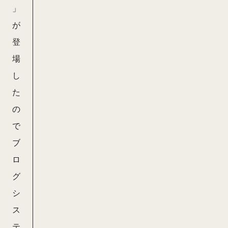
」
が
登
場
し
た
の
で
ブ
ロ
グ
シ
ス
テ