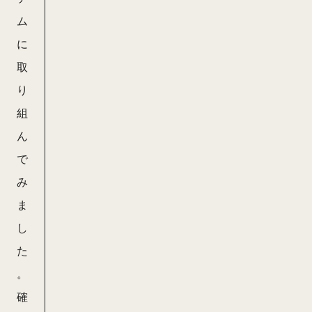
ム
に
取
り
組
ん
で
み
ま
し
た
。
確