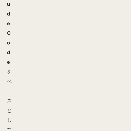
u
y
d
e
C
o
d
e
を
ベ
ー
ス
と
し
て