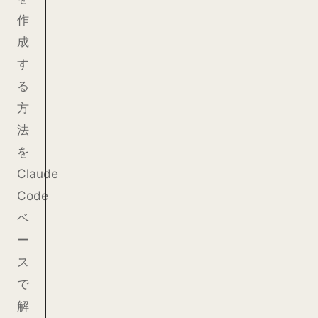
作
成
す
る
方
法
を
Claude
Code
ベ
ー
ス
で
解