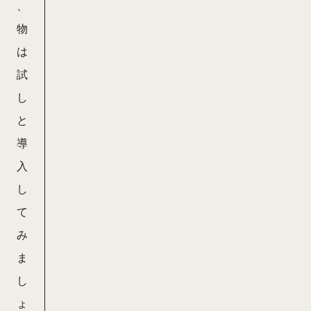
、
n
物
t-
は
ja
試
/t
し
e
と
x
導
tl
入
i
し
n
て
t-
み
r
ま
u
し
le
ょ
-