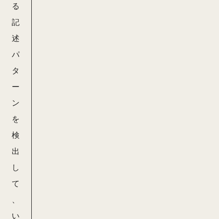
る
記
述
パ
タ
ー
ン
を
検
出
し
て
、
い