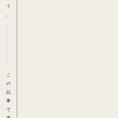
う
p
。
r
e
s
e
t-
ja
-
t
こ
e
の
c
記
h
事
n
で
ic
導