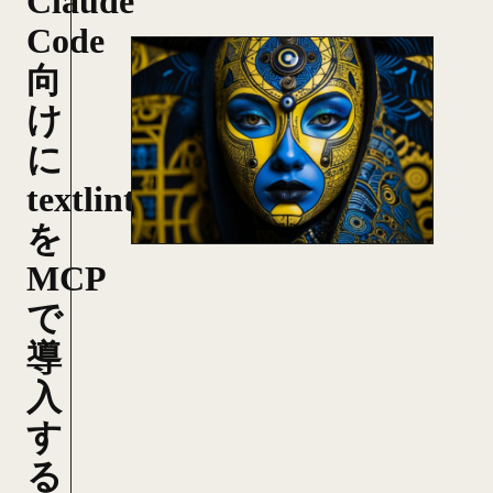
Claude
Code
向
け
に
textlint
を
MCP
で
導
入
す
る