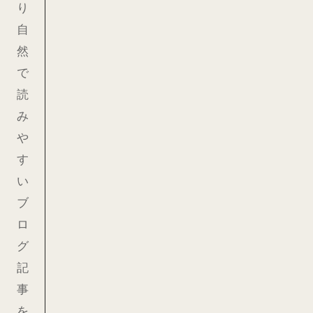
り
自
然
で
読
み
や
す
い
ブ
ロ
グ
記
事
を