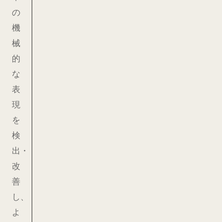
の
機
械
的
な
表
現
を
検
出・
改
善
し、
よ