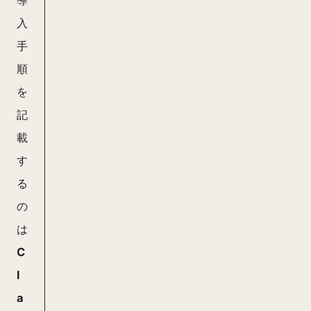
al
入
-
手
w
順
ri
を
ti
記
n
載
g
す
る
R
e
の
p
は
o
C
s
it
l
o
a
r