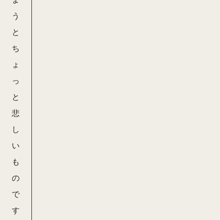
う
と
ち
ょ
っ
と
悲
し
い
も
の
で
す