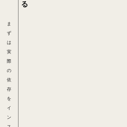
る
ま
ず
は
実
際
の
依
存
を
イ
ン
ス