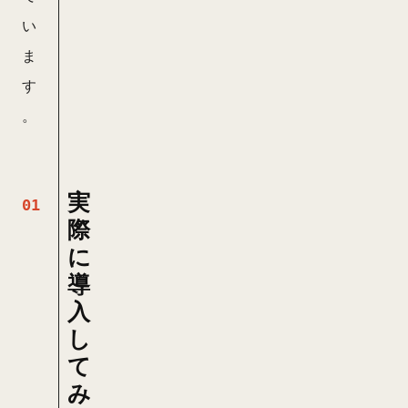
い
ま
す
。
実
際
に
導
入
し
て
み