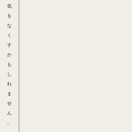
気
を
な
く
す
か
も
し
れ
ま
せ
ん
。