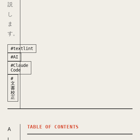
説
し
ま
す。
#textlint
#AI
#Claude
Code
#
文
書
校
正
TABLE OF CONTENTS
A
I