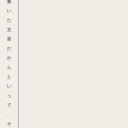
書
い
た
文
章
だ
か
ら
と
い
っ
て
、
そ