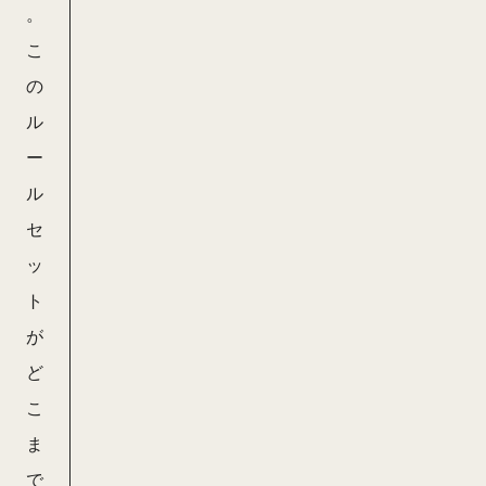
。
こ
の
ル
ー
ル
セ
ッ
ト
が
ど
こ
ま
で