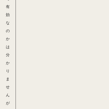
有
効
な
の
か
は
分
か
り
t
ま
e
せ
x
ん
tl
が
i