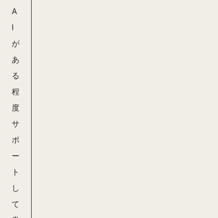
A
I
が
あ
る
程
度
サ
ポ
ー
ト
し
て