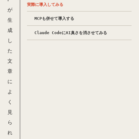
実際に導入してみる
が
MCPも併せて導入する
生
成
Claude CodeにAI臭さを消させてみる
し
た
文
章
に
よ
く
見
ら
れ