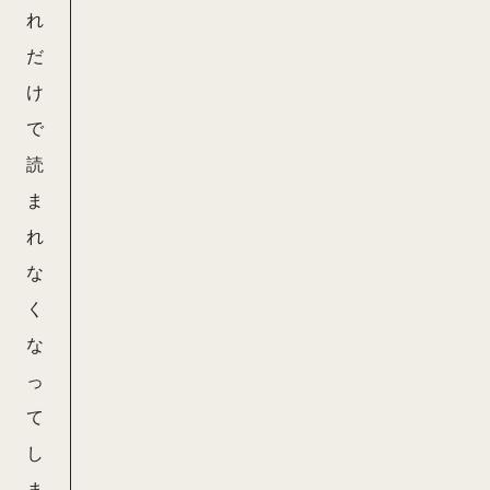
れ
だ
け
で
読
ま
れ
な
く
な
っ
て
し
ま