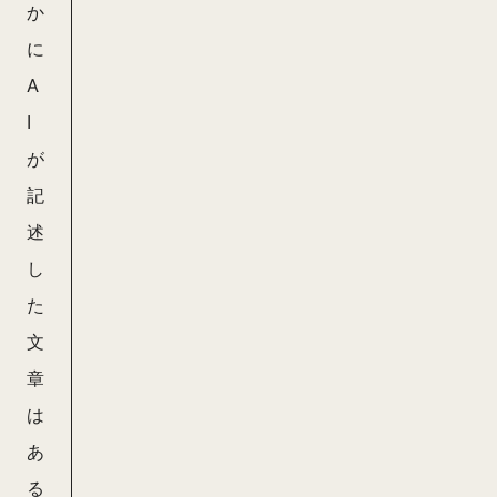
か
に
A
I
が
記
述
し
た
文
章
は
あ
る